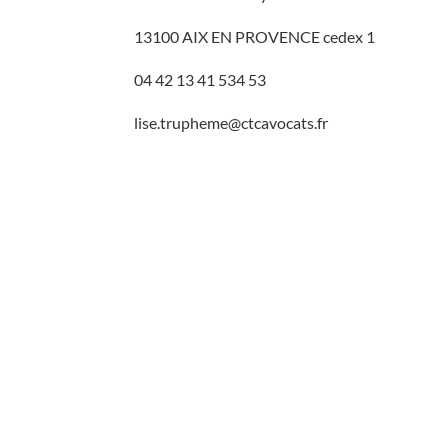
13100 AIX EN PROVENCE cedex 1
04 42 13 41 534 53
lise.trupheme@ctcavocats.fr