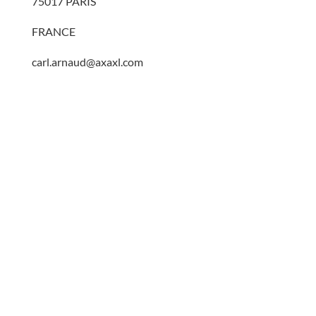
75017 PARIS
FRANCE
carl.arnaud@axaxl.com